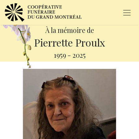
À la mémoire de
Pierrette Proulx
1959
-
2025