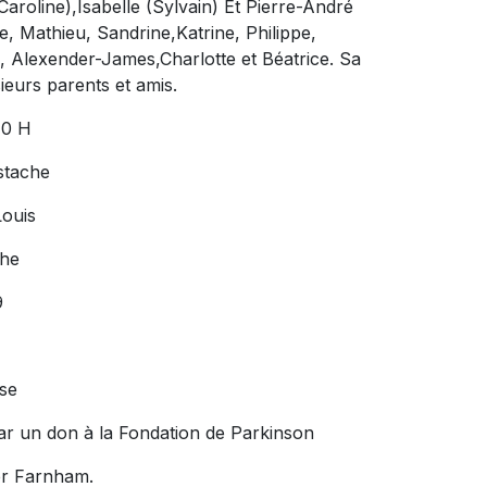
Caroline),Isabelle (Sylvain) Et Pierre-André
e, Mathieu, Sandrine,Katrine, Philippe,
e, Alexender-James,Charlotte et Béatrice. Sa
sieurs parents et amis.
10 H
ustache
Louis
che
9
ise
ar un don à la Fondation de Parkinson
yer Farnham.