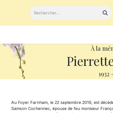
ferts
Devenir membre
Votre coopé
À la mé
Pierrett
1932
Au Foyer Farnham, le 22 septembre 2019, est décédé
Samson Cochennec, épouse de feu monsieur François 