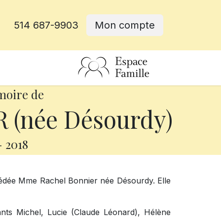
514 687-9903
Mon compte
rative
moire de
 (née Désourdy)
-
2018
décédée Mme Rachel Bonnier née Désourdy. Elle
.
ants Michel, Lucie (Claude Léonard), Hélène