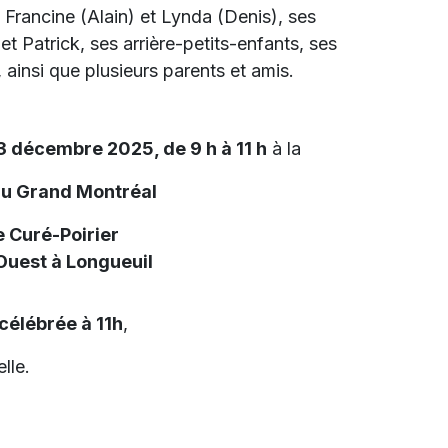
, Francine (Alain) et Lynda (Denis), ses
t Patrick, ses arrière-petits-enfants, ses
ainsi que plusieurs parents et amis.
3 décembre 2025, de 9 h à 11 h
à la
du Grand Montréal
 Curé-Poirier
 Ouest à Longueuil
célébrée à 11h
,
lle.