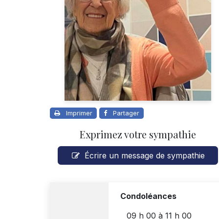
Imprimer
Partager
Exprimez votre sympathie
Écrire un message de sympathie
Condoléances
09 h 00
à
11 h 00