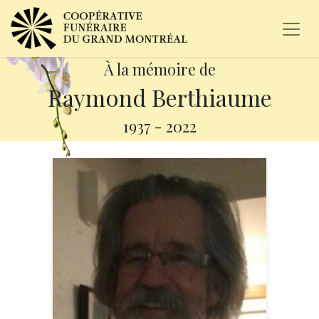
À la mémoire de
Raymond Berthiaume
1937
-
2022