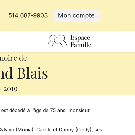
514 687-9903
Mon compte
rative
moire de
d Blais
-
2019
 est décédé à l’âge de 75 ans, monsieur
 Sylvain (Monia), Carole et Danny (Cindy), ses