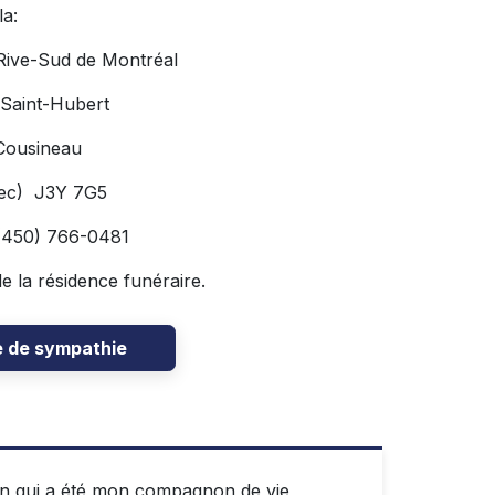
la:
 Rive-Sud de Montréal
 Saint-Hubert
Cousineau
bec) J3Y 7G5
(450) 766-0481
de la résidence funéraire.
e de sympathie
mon qui a été mon compagnon de vie