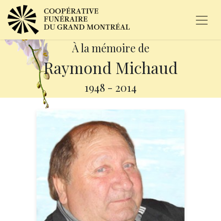
À la mémoire de
Raymond Michaud
1948
-
2014