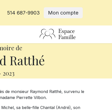
514 687-9903
Mon compte
rative
moire de
 Ratthé
-
2023
cès de monsieur Raymond Ratthé, survenu le
e madame Pierrette Vilbon.
s Michel, sa belle-fille Chantal (André), son