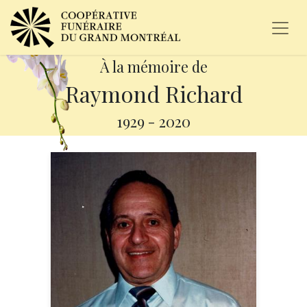
À la mémoire de
Raymond Richard
1929
-
2020