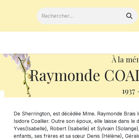
ferts
Devenir membre
Votre coopé
À la mé
Raymonde COALL
1937
De Sherrington, est décédée Mme. Raymonde Brais le
Isidore Coallier. Outre son époux, elle laisse dans le
Yves(Isabelle), Robert (Isabelle) et Sylvain (Solange),
enfants, ses frères et sa sœur Denis (Hélène), Géral