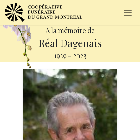
À la mémoire de
Réal Dagenais
1929
-
2023