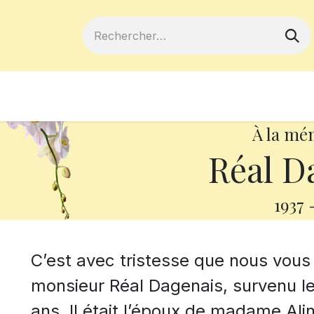
ferts
Devenir membre
Votre coopé
À la mé
Réal D
1937
C’est avec tristesse que nous vou
monsieur Réal Dagenais, survenu le 
ans. Il était l’époux de madame Ali