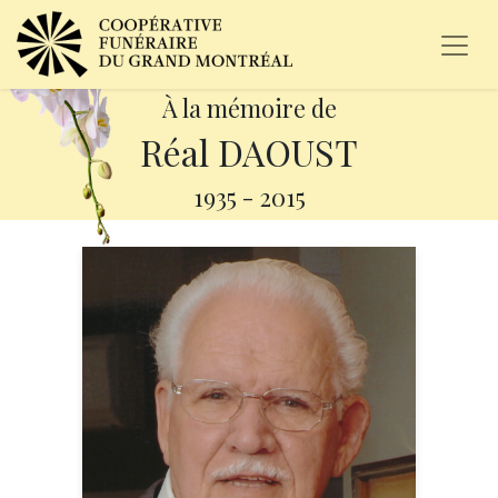
À la mémoire de
Réal DAOUST
1935
-
2015