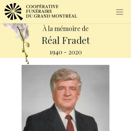
À la mémoire de
Réal Fradet
1940
-
2020