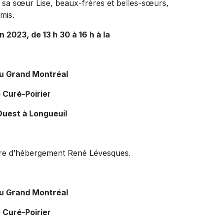
t sa sœur Lise, beaux-frères et belles-sœurs,
mis.
in 2023, de 13 h 30 à 16 h à la
du Grand Montréal
 Curé-Poirier
Ouest à Longueuil
entre d’hébergement René Lévesques.
du Grand Montréal
 Curé-Poirier