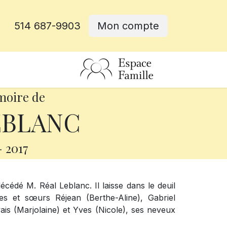
514 687-9903
Mon compte
rative
moire de
EBLANC
-
2017
décédé M. Réal Leblanc. Il laisse dans le deuil
s et sœurs Réjean (Berthe-Aline), Gabriel
vais (Marjolaine) et Yves (Nicole), ses neveux