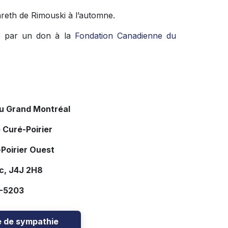
areth de Rimouski à l’automne.
re par un don à la
Fondation Canadienne du
du Grand Montréal
 Curé-Poirier
Poirier Ouest
c, J4J 2H8
7-5203
e de sympathie