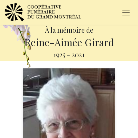
À la mémoire de
Reine-Aimée Girard
1925
-
2021