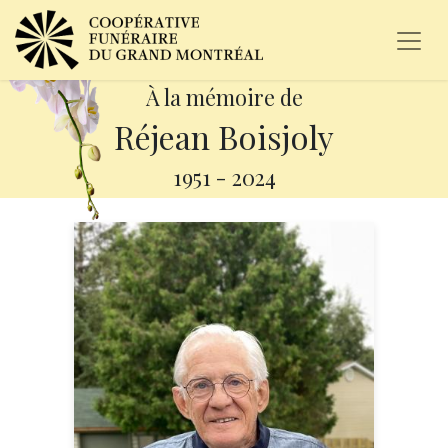
À la mémoire de
Réjean Boisjoly
1951
-
2024