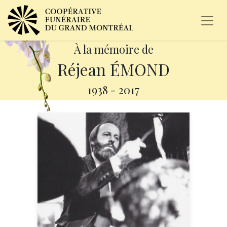
À la mémoire de
Réjean ÉMOND
1938
-
2017