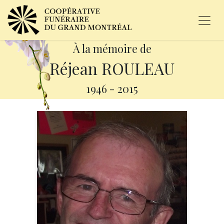
À la mémoire de
Réjean ROULEAU
1946
-
2015