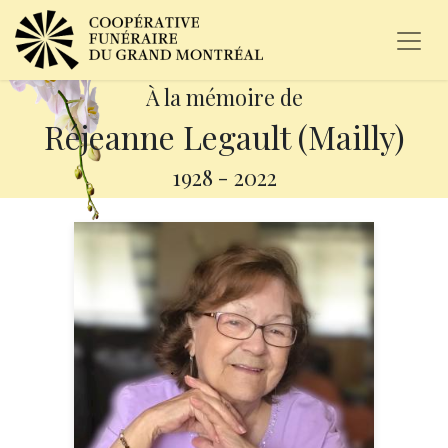
À la mémoire de
Réjeanne Legault (Mailly)
1928
-
2022