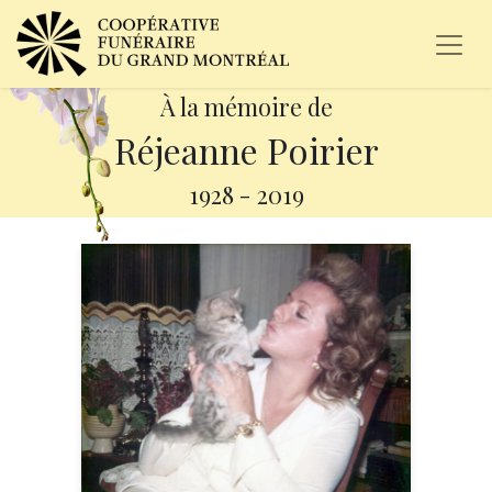
À la mémoire de
Réjeanne Poirier
1928
-
2019