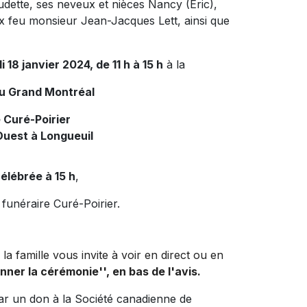
dette, ses neveux et nièces Nancy (Éric),
ux
feu monsieur Jean-
Jacques Lett, ainsi que
di 18 janvier 2024, de 11 h à 15 h
à la
du Grand Montréal
 Curé-Poirier
Ouest à Longueuil
élébrée à 15 h
,
 funéraire Curé-Poirier.
la famille vous invite à voir en direct ou en
onner la cérémonie'', en bas de l'avis.
ar un don à la Société canadienne de