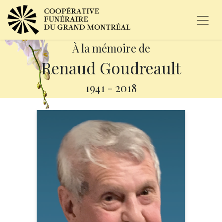
À la mémoire de
Renaud Goudreault
1941
-
2018