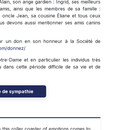
 Alain, son ange gardien : Ingrid, ses meilleurs
 amis, ainsi que les membres de sa famille :
n oncle Jean, sa cousine Éliane et tous ceux
ous devons aussi mentionner ses amis canins
ar un don en son honneur à la Société de
com/donnez/
otre-Dame et en particulier les individus très
 dans cette période difficile de sa vie et de
e de sympathie
s this roller coaster of emotions comes to