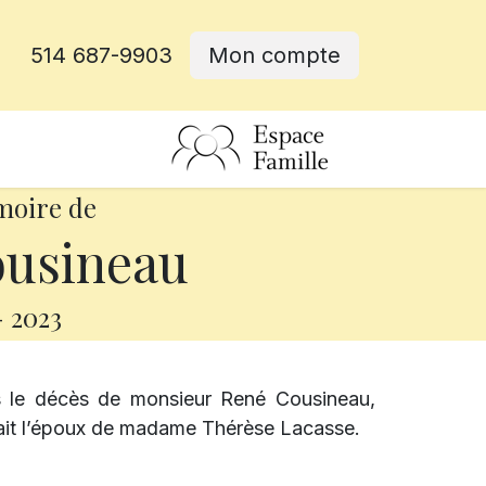
514 687-9903
Mon compte
rative
moire de
usineau
-
2023
s le décès de monsieur René Cousineau,
 était l’époux de madame Thérèse Lacasse.