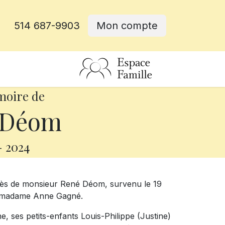
514 687-9903
Mon compte
rative
moire de
 Déom
-
2024
cès de monsieur René Déom, survenu le 19
de madame Anne Gagné.
nne, ses petits-enfants Louis-Philippe (Justine)