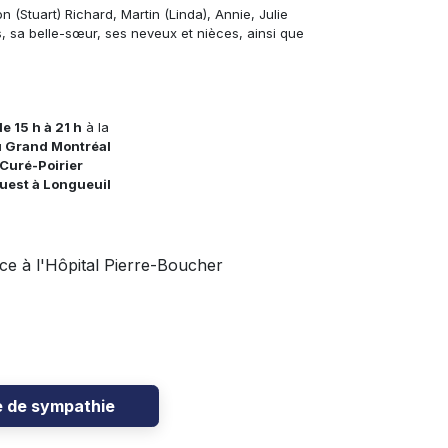
 (Stuart) Richard, Martin (Linda), Annie, Julie
, sa belle
-sœur
, ses neveux et nièces, ainsi que
e 15 h à 21 h
à la
u Grand Montréal
Curé-Poirier
Ouest à Longueuil
nce à l'Hôpital Pierre-Boucher
e de sympathie