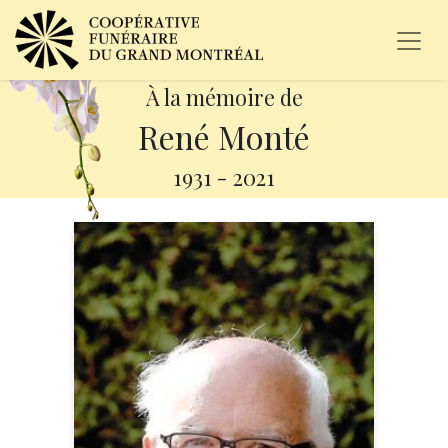
À la mémoire de
René Monté
1931
-
2021