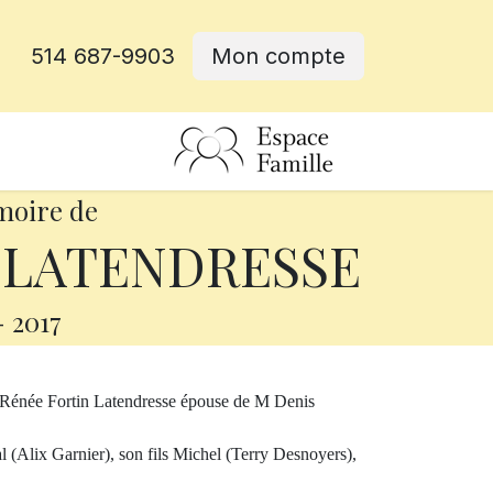
514 687-9903
Mon compte
rative
moire de
 LATENDRESSE
-
2017
e Rénée Fortin Latendresse épouse de M Denis
al (Alix Garnier), son fils Michel (Terry Desnoyers),