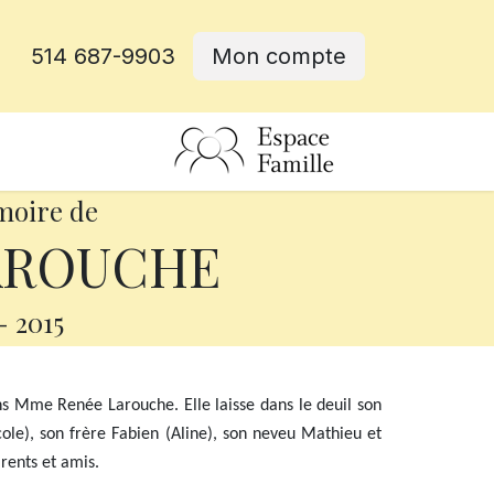
514 687-9903
Mon compte
rative
moire de
AROUCHE
-
2015
ans Mme Renée Larouche. Elle laisse dans le deuil son
icole), son frère Fabien (Aline), son neveu Mathieu et
arents et amis.