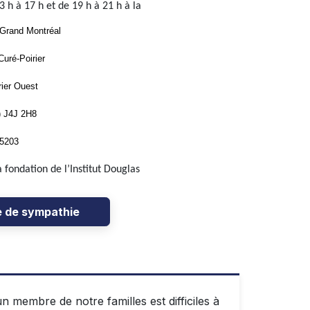
3 h à 17 h et de 19 h à 21 h à la
 Grand Montréal
Curé-Poirier
rier Ouest
) J4J 2H8
-5203
fondation de l’Institut Douglas
e de sympathie
n membre de notre familles est difficiles à