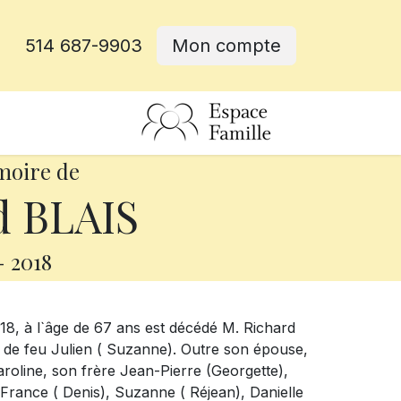
514 687-9903
Mon compte
rative
moire de
d BLAIS
-
2018
âge de 67 ans est décédé M. Richard
re de feu Julien ( Suzanne). Outre son épouse,
 Caroline, son frère Jean-Pierre (Georgette),
-France ( Denis), Suzanne ( Réjean), Danielle