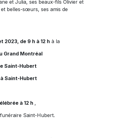
e et Julia, ses beaux-fils Olivier et
et belles-sœurs, ses amis de
et 2023, de 9 h à 12 h
à la
du Grand Montréal
de Saint-Hubert
 à Saint-Hubert
élébrée à 12 h
,
 funéraire Saint-Hubert.