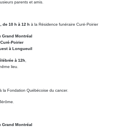
lusieurs parents et amis.
, de 10 h à 12 h
à la Résidence funéraire Curé-Poirier
u Grand Montréal
Curé-Poirier
Ouest à Longueuil
élébrée à 12h
,
même lieu.
à la Fondation Québécoise du cancer.
t-Jérôme.
u Grand Montréal