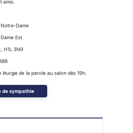
t amis.
e Notre-Dame
-Dame Est
c, H1L 3N9
888
 liturgie de la parole au salon dès 19h.
e de sympathie