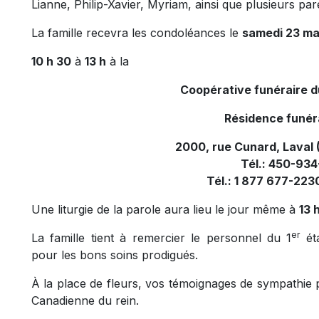
Lianne, Philip-Xavier, Myriam, ainsi que plusieurs par
La famille recevra les condoléances le
samedi 23 ma
10 h 30
à
13 h
à la
Coopérative funéraire 
Résidence funér
2000, rue Cunard, Laval
Tél.: 450-93
Tél.: 1 877 677-2230
Une liturgie de la parole aura lieu le jour même à
13 
er
La famille tient à remercier le personnel du 1
ét
pour les bons soins prodigués.
À la place de fleurs, vos témoignages de sympathie 
Canadienne du rein.