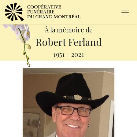
À la mémoire de
Robert Ferland
1951
-
2021