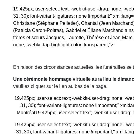
19.425px; user-select: text; -webkit-user-drag: none; -webk
31, 30); font-variant-ligatures: none !important;" xml:lan
Christiane (Stéphane Pelletier), Chantal (Jean Marchand
(Patricia Caron-Poitras), Gabriel et Éliane Marchand ainsi 
frères et sœurs Jacques, Laurette, Thérèse et Jean-Marc.
none; -webkit-tap-highlight-color: transparent;">
En raison des circonstances actuelles, les funérailles se t
Une cérémonie hommage virtuelle aura lieu le diman
veuillez cliquer sur le lien au bas de la page.
19.425px; user-select: text; -webkit-user-drag: none; -webk
31, 30); font-variant-ligatures: none !important;" xm
Montréal
19.425px; user-select: text; -webkit-user-drag: 
19.425px; user-select: text; -webkit-user-drag: none; -webk
31, 30); font-variant-ligatures: none !important;" xml: