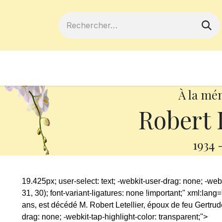
ferts
Devenir membre
Votre coopé
À la mé
Robert L
1934
19.425px; user-select: text; -webkit-user-drag: none; -webk
31, 30); font-variant-ligatures: none !important;" xml:la
ans, est décédé M. Robert Letellier, époux de feu Gertrud
drag: none; -webkit-tap-highlight-color: transparent;">