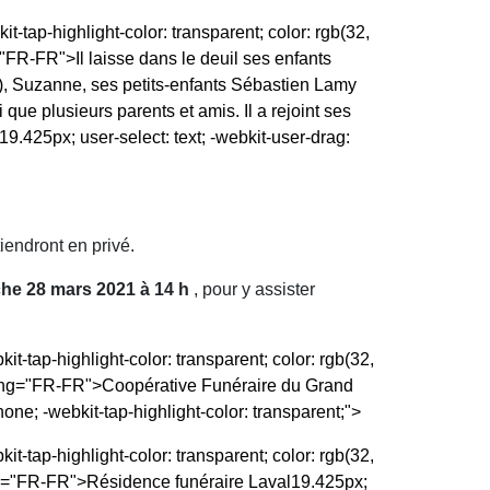
it-tap-highlight-color: transparent; color: rgb(32,
g="FR-FR">Il laisse dans le deuil ses enfants
), Suzanne, ses petits-enfants Sébastien Lamy
que plusieurs parents et amis. Il a rejoint ses
19.425px; user-select: text; -webkit-user-drag:
iendront en privé.
che 28 mars 2021 à 14 h
, pour y assister
it-tap-highlight-color: transparent; color: rgb(32,
l:lang="FR-FR">Coopérative Funéraire du Grand
none; -webkit-tap-highlight-color: transparent;">
it-tap-highlight-color: transparent; color: rgb(32,
lang="FR-FR">Résidence funéraire Laval
19.425px;