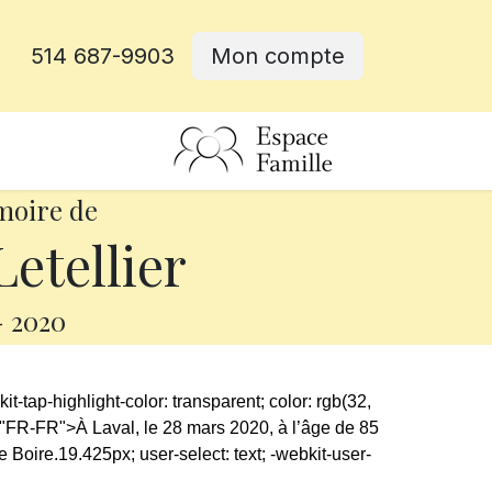
514 687-9903
Mon compte
rative
moire de
etellier
-
2020
it-tap-highlight-color: transparent; color: rgb(32,
ng="FR-FR">À Laval, le 28 mars 2020, à l’âge de 85
e Boire.
19.425px; user-select: text; -webkit-user-