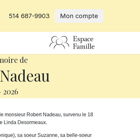
514 687-9903
Mon compte
rative
moire de
 Nadeau
-
2026
de monsieur Robert Nadeau, survenu le 18
ame Linda Desormeaux.
éronique), sa soeur Suzanne, sa belle-soeur