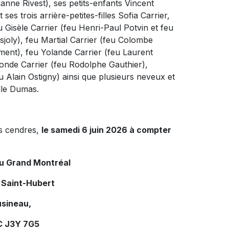
hanne Rivest), ses petits-enfants Vincent
es trois arrière-petites-filles Sofia Carrier,
u Gisèle Carrier (feu Henri-Paul Potvin et feu
joly), feu Martial Carrier (feu Colombe
ent), feu Yolande Carrier (feu Laurent
monde Carrier (feu Rodolphe Gauthier),
u Alain Ostigny) ainsi que plusieurs neveux et
lle Dumas.
es cendres,
le samedi 6 juin 2026 à compter
du Grand Montréal
 Saint-Hubert
usineau,
C J3Y 7G5