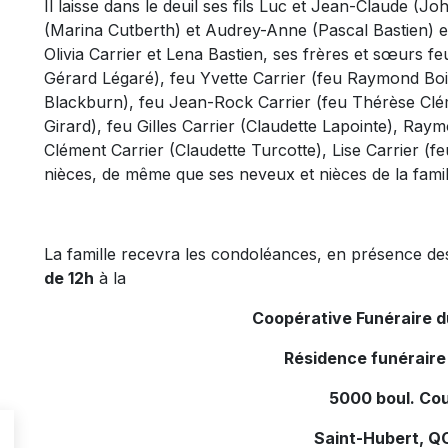
Il laisse dans le deuil ses fils Luc et Jean-Claude (Jo
(Marina Cutberth) et Audrey-Anne (Pascal Bastien) et s
Olivia Carrier et Lena Bastien, ses frères et sœurs fe
Gérard Légaré), feu Yvette Carrier (feu Raymond Bois
Blackburn), feu Jean-Rock Carrier (feu Thérèse Clém
Girard), feu Gilles Carrier (Claudette Lapointe), Ray
Clément Carrier (Claudette Turcotte), Lise Carrier (fe
nièces, de même que ses neveux et nièces de la fami
La famille recevra les condoléances, en présence d
de 12h
à la
Coopérative Funéraire 
Résidence funéraire
5000 boul. Co
Saint-Hubert, Q