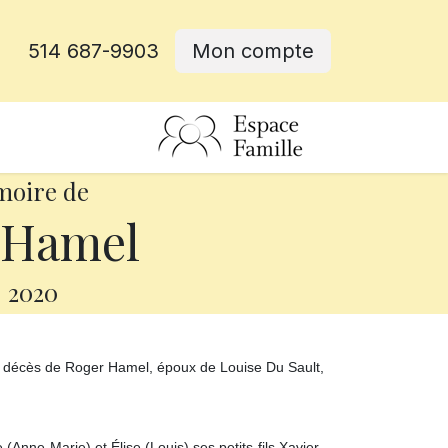
514 687-9903
Mon compte
rative
moire de
 Hamel
-
2020
e décès de Roger Hamel, époux de Louise Du Sault,
(Anne-Marie) et Élise (Louis) ses petits-fils Xavier,