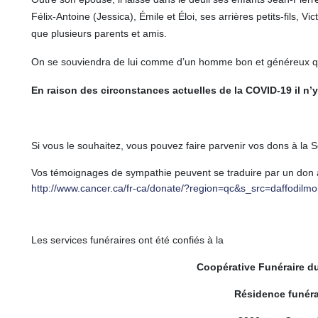
Félix-Antoine (Jessica), Émile et Éloi, ses arrières petits-fils, V
que plusieurs parents et amis.
On se souviendra de lui comme d’un homme bon et généreux qui a
En raison des circonstances actuelles de la COVID-19 il n’
Si vous le souhaitez, vous pouvez faire parvenir vos dons à la
Vos témoignages de sympathie peuvent se traduire par un don 
http://www.cancer.ca/fr-ca/donate/?region=qc&s_src=daffodilm
Les services funéraires ont été confiés à la
Coopérative Funéraire d
Résidence funéra