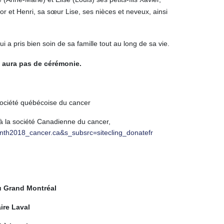
ictor et Henri, sa sœur Lise, ses nièces et neveux, ainsi
 pris bien soin de sa famille tout au long de sa vie.
y aura pas de cérémonie.
 Société québécoise du cancer
à la société Canadienne du cancer,
onth2018_cancer.ca&s_subsrc=sitecling_donatefr
u Grand Montréal
ire Laval