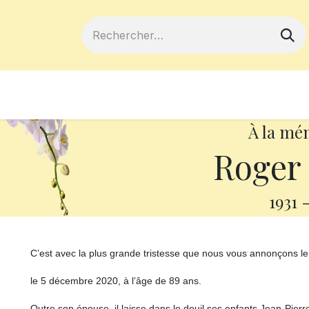
ferts
Devenir membre
Votre coopé
À la mé
Roger
1931
C’est avec la plus grande tristesse que nous vous annonçons l
le 5 décembre 2020, à l’âge de 89 ans.
Outre son épouse, il laisse dans le deuil ses enfants Jean-Pierre 