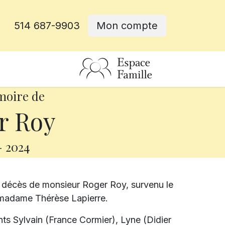
514 687-9903
Mon compte
rative
moire de
r Roy
-
2024
e décès de monsieur Roger Roy, survenu le
de madame Thérèse Lapierre.
ants Sylvain (France Cormier), Lyne (Didier