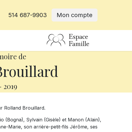
514 687-9903
Mon compte
rative
moire de
rouillard
-
2019
r Rolland Brouillard.
rio (Bogna), Sylvain (Gisèle) et Manon (Alain),
nne-Marie, son arrière-petit-fils Jérôme, ses