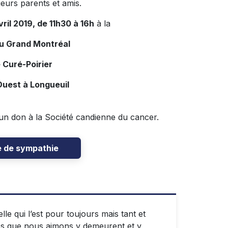
ieurs parents et amis.
vril 2019, de 11h30 à 16h
à la
du Grand Montréal
 Curé-Poirier
Ouest à Longueuil
un don à la Société candienne du cancer.
e de sympathie
le qui l’est pour toujours mais tant et
res que nous aimons y demeurent et y