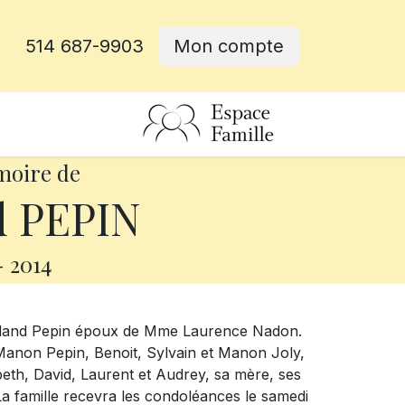
514 687-9903
Mon compte
rative
moire de
d PEPIN
-
2014
Rolland Pepin époux de Mme Laurence Nadon.
s Manon Pepin, Benoit, Sylvain et Manon Joly,
abeth, David, Laurent et Audrey, sa mère, ses
 La famille recevra les condoléances le samedi