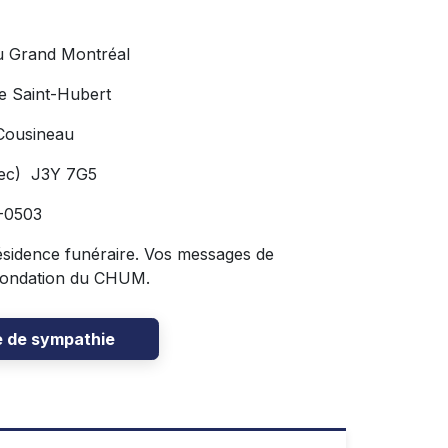
u Grand Montréal
e Saint-Hubert
Cousineau
bec) J3Y 7G5
6-0503
 résidence funéraire. Vos messages de
 Fondation du CHUM.
e de sympathie