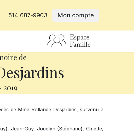
514 687-9903
Mon compte
rative
moire de
Desjardins
-
2019
écès de Mme Rollande Desjardins, survenu à
-Guy), Jean-Guy, Jocelyn (Stéphane), Ginette,