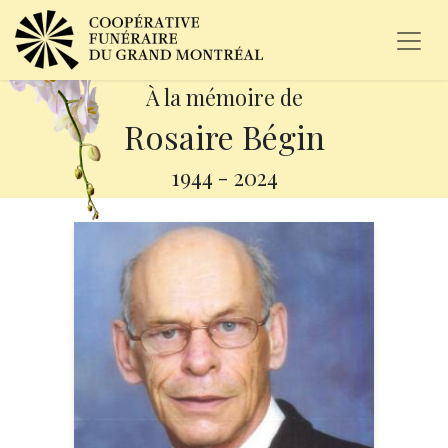
À la mémoire de
Rosaire Bégin
1944
-
2024