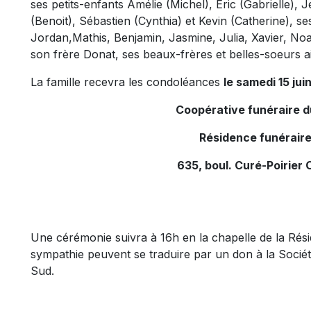
ses petits-enfants Amélie (Michel), Éric (Gabrielle), 
(Benoit), Sébastien (Cynthia) et Kevin (Catherine), s
Jordan,Mathis, Benjamin, Jasmine, Julia, Xavier, Noa
son frère Donat, ses beaux-frères et belles-soeurs ai
La famille recevra les condoléances
le samedi 15 jui
Coopérative funéraire 
Résidence funéraire
635, boul. Curé-Poirier 
Une cérémonie suivra à 16h en la chapelle de la Rés
sympathie peuvent se traduire par un don à la Soci
Sud.