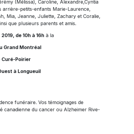
Jérémy (Mélissa), Caroline, Alexandre,Cyntia
es arrière-petits-enfants Marie-Laurence,
h, Mia, Jeanne, Juliette, Zachary et Coralie,
nsi que plusieurs parents et amis.
n 2019, de 10h à 16h
à la
du Grand Montréal
 Curé-Poirier
Ouest à Longueuil
idence funéraire. Vos témoignages de
été canadienne du cancer ou Alzheimer Rive-