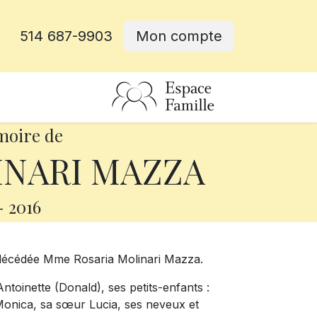
514 687-9903
Mon compte
rative
moire de
INARI MAZZA
-
2016
t décédée Mme Rosaria Molinari Mazza.
Antoinette (Donald), ses petits-enfants :
e Monica, sa sœur Lucia, ses neveux et