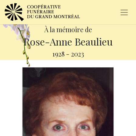
À la mémoire de
Rose-Anne Beaulieu
1928
-
2023